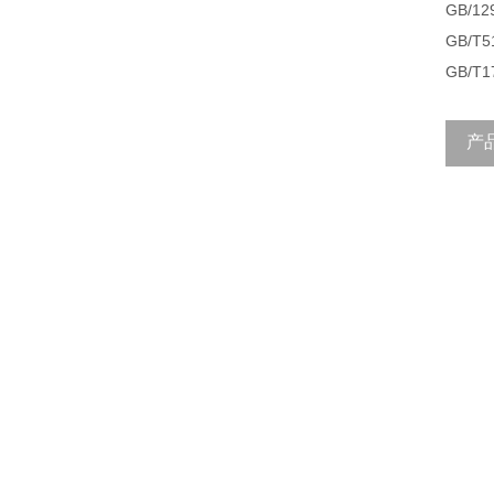
GB/1
GB/
GB/
产