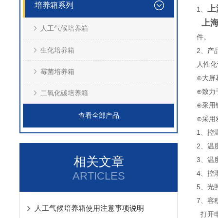
培养箱系列
上
1、
上
人工气候培养箱
件。
生化培养箱
2、
产
人性化
霉菌培养箱
⊕大屏
⊕致力
二氧化碳培养箱
⊕采用
查看全部产品
⊕采用
1、控
2、温度
相关文章
3、温
4、控湿
ARTICLES
5、光照
7、容
人工气候培养箱使用注意事项说明
打开电