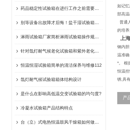
如记忆
药品稳定性试验箱在进行工作之前需要做好哪些准备？
部高温
普通人
别等设备出故障才后悔！盐干湿试验箱的保养秘诀，现在知道还不晚
的培养
淋雨试验箱厂家简析淋雨试验箱操作规范和保养
上
钢内胆
针对氙灯耐气候老化试验箱和紫外老化箱的比较分析
温准确
*。 
恒温恒湿试验箱简单的清洁保养与维修112
恒温控
氙灯耐气候试验箱箱体结构设计
锈;具
是什么在影响高低温交变试验箱的均匀度?
产
冷凝水试验箱产品结构特点
台（立）式电热恒温鼓风干燥箱如何做到节能省电