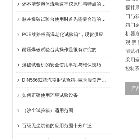
还不清楚熔体流动速率仪原理与特点的看这里
搅拌
门与
脉冲爆破试验台使用时首先需要合适的试样进行测试
箱门
机器
PCB线路板高温老化试验箱*，现货供应
观 
耐压爆破试验台其操作是很有讲究的
测试
采用
爆破试验机的安全使用事项与维保技巧
控制系
DIN55662蒸汽喷射试验箱--巨为股份产品 侵权必究
产
如何正确使用环境试验设备
（沙尘试验箱）适用范围
百级无尘烘箱的应用范围十分广泛