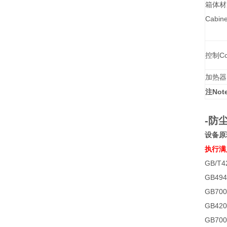
箱体材
Cabine
控制Con
加热器H
注Not
-防
设备原
执行满
GB/T4
GB49
GB70
GB4
GB70