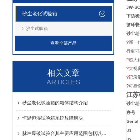
JW-S
砂尘老化试验箱
下防御
循环载
沙尘试验箱
砂尘老
?
新一
查看全部产品
行更可
?
超大
?
大视
相关文章
?
记录
ARTICLES
?
可靠
江苏
砂尘老化试验箱的箱体结构介绍
砂尘老
序号
恒温恒湿试验箱系统故障解决
Seria
01
脉冲爆破试验台其主要应用范围包括以下领域
02