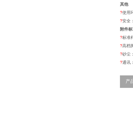
其他
?
使用环
?
安全
附件标
?
标准样
?
高档
?
砂尘
?
通讯：
产