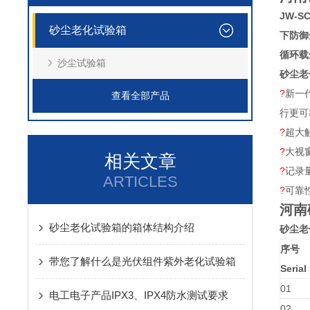
JW-S
砂尘老化试验箱
下防御
循环载
沙尘试验箱
砂尘老
?
新一
查看全部产品
行更可
?
超大
?
大视
相关文章
?
记录
ARTICLES
?
可靠
河南
砂尘老化试验箱的箱体结构介绍
砂尘老
序号
带您了解什么是光伏组件紫外老化试验箱
Seria
01
电工电子产品IPX3、IPX4防水测试要求
02