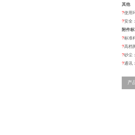
其他
?
使用环
?
安全
附件标
?
标准样
?
高档
?
砂尘
?
通讯：
产