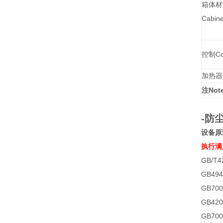
箱体材
Cabine
控制Con
加热器H
注Not
-防
设备原
执行满
GB/T4
GB49
GB70
GB4
GB70