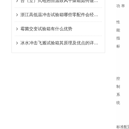
台（立）式电热恒温鼓风干燥箱如何做到节能省电
功 率
浙江高低温冲击试验箱哪些零配件会经常损坏
性
霉菌交变试验箱有什么优势
能
指
冰水冲击飞溅试验箱其原理及优点的详细介绍
标
控
制
系
统
标准配