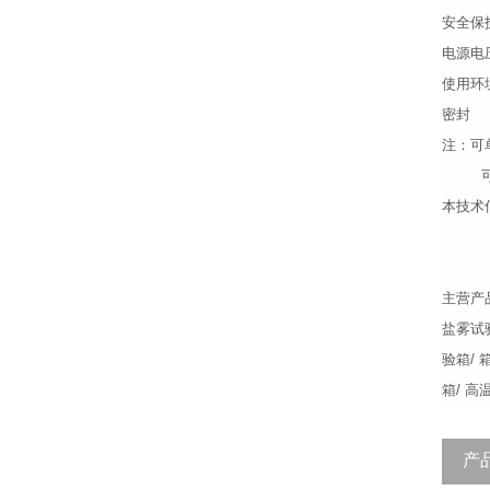
安全保
电源电
使用环
密封
注：可
可根
本技术
主营产
盐雾试验
验箱/ 
箱/ 
产