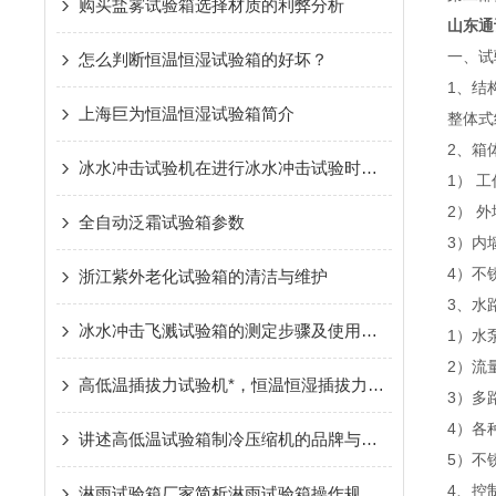
购买盐雾试验箱选择材质的利弊分析
山东通
一、试
怎么判断恒温恒湿试验箱的好坏？
1、结
上海巨为恒温恒湿试验箱简介
整体式
2、箱
冰水冲击试验机在进行冰水冲击试验时有什么要领
1） 
2） 
全自动泛霜试验箱参数
3）内
4）不
浙江紫外老化试验箱的清洁与维护
3、水
冰水冲击飞溅试验箱的测定步骤及使用注意事项如下
1）水
2）流
高低温插拔力试验机*，恒温恒湿插拔力试验机现货供应
3）多
4）各
讲述高低温试验箱制冷压缩机的品牌与应用
5）不
4、控
淋雨试验箱厂家简析淋雨试验箱操作规范和保养