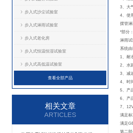
3、大气
步入式沙尘试验室
4、使
摆管淋
步入式淋雨试验室
*部分
步入式老化房
淋雨试
系统由
步入式恒温恒湿试验室
1、耐
步入式高低温试验室
2、水
3、减
查看全部产品
4、时
5、产
6、产
相关文章
7、12
ARTICLES
满足标
满足G
第二部