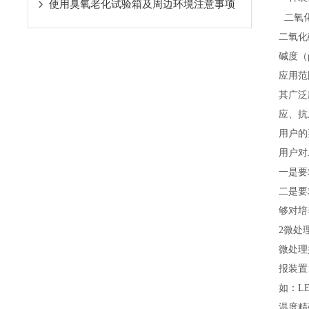
使用臭氧老化试验箱及周边环境注意事项
二氧
二氧化
碱度（
应用范
其广泛
应、抗
用户的
用户对
一是要
二是要
够对培
2
微处
微处理
报装置
如：L
温度精