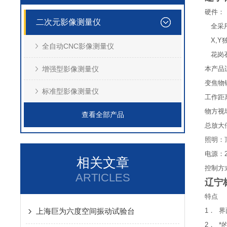
硬件：
二次元影像测量仪
全采用
X,Y
全自动CNC影像测量仪
花岗石
增强型影像测量仪
本产品
变焦物镜倍
标准型影像测量仪
工作距离
物方视场：
查看全部产品
总放大倍率
照明：
电源：22
相关文章
控制方式
ARTICLES
辽宁
特点
上海巨为六度空间振动试验台
1． 
2． 