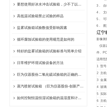
要想使用好冰水冲击试验箱，少不了以下步骤！
3． 
4． 文
高低温试验箱禁止试验的样品
5． 
6． 
盐雾试验箱试验数值受影响因素
辽宁
循环腐蚀试验箱的使用规范是如何的
影像测
仪器适
特好的盐雾试验箱的试验标准与简单介绍
件、P
适用范
日常维护环境试验设备的方法
1
型号
2
主机
巨为仪器股份二氧化硫试验箱的正确的使用方法
3
金属
蒸汽喷射试验箱 （巨为仪器股份-创新产品）
4
玻璃
5
实际
如何控制恒温恒湿试验箱的温湿度和计量的项目、计算以及方法
6
主机