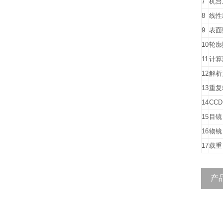
7
机台
8
线性
9
表面
10
轮廓
11
计算
12
解析
13
重复
14
CCD
15
目镜
16
物镜
17
载重
产