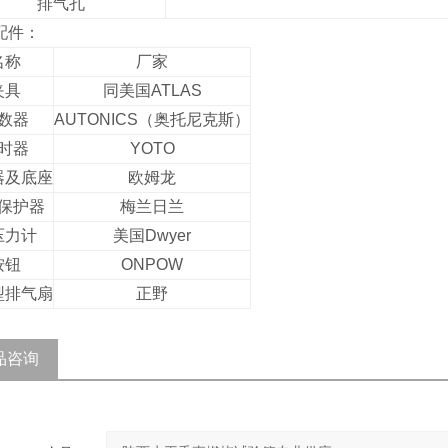
排气孔
配件：
名称
厂家
夹具
同美国ATLAS
数器
AUTONICS（奥托尼克斯）
时器
YOTO
器及底座
欧姆龙
保护器
梅兰日兰
压力计
美国Dwyer
按钮
ONPOW
型排气扇
正野
品咨询