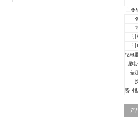
主要
计
计
继电
漏电
差
密封
产