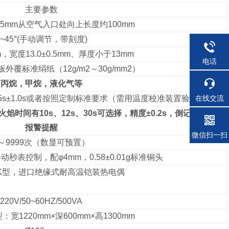
主要参数
0.5mm从空气入口处向上长度约100mm
0~45°(手动调节，带刻度)
m，宽度13.0±0.5mm、厚度小于13mm
电话
外覆标准绢纸（12g/m2～30g/mm2）
丙烷，甲烷，液化气等
在线交流
23.5s±1.0s或者按照定制标准要求（需用温度校准装置验证）
焰时间有10s、12s、30s可选择，精度±0.2s，倒记时，撤退
报警提醒
微信扫一扫
～9999次（数显可预置）
秒表控制，配φ4mm，0.58±0.01g标准铜头
m，K型，进口绝缘式耐高温铠装热电偶
220V/50~60HZ/500VA
：宽1220mm×深600mm×高1300mm