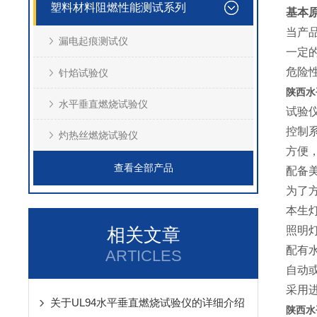
塑料材料阻燃性能测试系列
基本
当产品
漏电起痕测试仪
一定
危险
针焰试验仪
陕西水
水平垂直燃烧试验仪
试验
控制
灼热丝燃烧试验仪
方便
查看全部产品
配备美
为了
本生灯
相关文章
照明
配有
ARTICLES
自动
采用
关于UL94水平垂直燃烧试验仪的详细介绍
陕西水