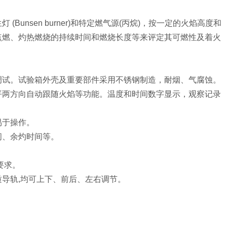
nsen burner)和特定燃气源(
丙
烷)，按一定的火焰高度和
点燃、灼热燃烧的持续时间和燃烧长度等来评定其可燃性及着火
调试。试验箱外壳及重要部件采用不锈钢制造，耐烟、气腐蚀。
平两方向自动跟随火焰等功能。温度和时间数字显示，观察记录
易于操作。
间、余灼时间等。
要求。
导轨,均可上下、前后、左右调节。