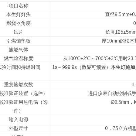
项目名称
本生灯灯头
直径9.5mm±
燃烧器角度
试片
长度125±5m
引燃铺垫板
厚10mm的松木板
施燃气体
燃气焰温梯度
从100℃±2℃～700℃±3℃用时
试验时间和持燃时间
1s～999.9s（数显可预置）
本生灯施加火
重复施燃次数
1
校准验证装置（选件）
进口仪表自动控制或手动
校准验证用热电偶（选
Ø0.5m
件）
输入电源
外型尺寸
0．75立方机型