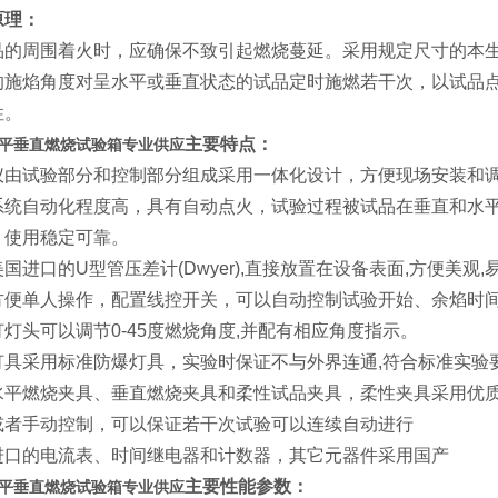
原理：
的周围着火时，应确保不致引起燃烧蔓延。采用规定尺寸的本生灯 (Bu
的施焰角度对呈水平或垂直状态的试品定时施燃若干次，以试品
性。
主要特点：
平垂直燃烧试验箱专业供应
仪由试验部分和控制部分组成采用一体化设计，方便现场安装和
系统自动化程度高，具有自动点火，试验过程被试品在垂直和水
，使用稳定可靠。
国进口的U型管压差计(Dwyer),直接放置在设备表面,方便美观,
方便单人操作，配置线控开关，可以自动控制试验开始、余焰时
灯头可以调节0-45度燃烧角度,并配有相应角度指示。
灯具采用标准防爆灯具，实验时保证不与外界连通,符合标准实验
水平燃烧夹具、垂直燃烧夹具和柔性试品夹具，柔性夹具采用优质
或者手动控制，可以保证若干次试验可以连续自动进行
进口的电流表、时间继电器和计数器，其它元器件采用国产
主要性能参数：
平垂直燃烧试验箱专业供应