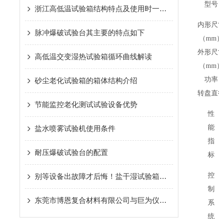
型号
浙江高低温试验箱结构特点及使用时一些安全信息
内形尺
脉冲爆破试验台其主要的特点如下
（mm
外形尺
高低温交变湿热试验箱循环曲线解读
（mm
功率
砂尘老化试验箱的箱体结构介绍
转盘直
节能监控老化测试试验设备优势
性
能
盐水喷雾试验机使用条件
指
耐压爆破试验台的配置
标
控
别等设备出故障才后悔！盐干湿试验箱的保养秘诀，现在知道还不晚
制
东莞市博恩复合材料有限公司与巨为仪器股份多次牵手合作
系
统