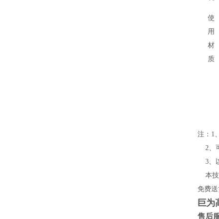
使
用
材
质
注：1、
2
、
3
、
本技
免费送
巨为
售后