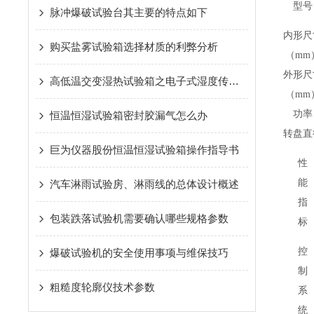
型号
脉冲爆破试验台其主要的特点如下
内形尺
购买盐雾试验箱选择材质的利弊分析
（mm
外形尺
高低温交变湿热试验箱之电子式湿度传感器的研发和应用
（mm
功率
恒温恒湿试验箱密封胶漏气怎么办
转盘直
巨为仪器股份恒温恒湿试验箱操作指导书
性
能
汽车淋雨试验房、淋雨线的总体设计概述
指
包装跌落试验机需要确认哪些规格参数
标
控
爆破试验机的安全使用事项与维保技巧
制
粗糙度轮廓仪技术参数
系
统