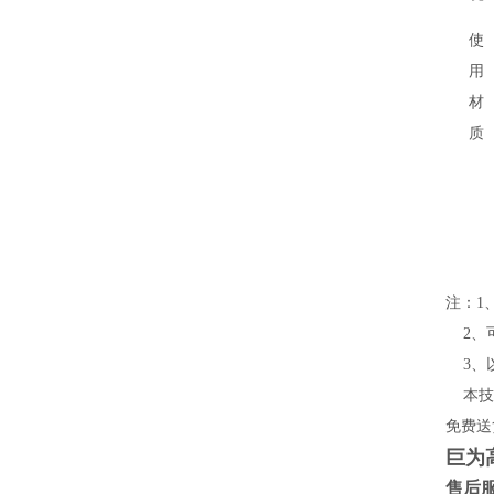
使
用
材
质
注：1、
2
、
3
、
本技
免费送
巨为
售后