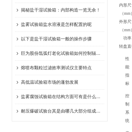
内形尺
揭秘盐干湿试验箱：内部构造一览无余！
（mm
外形尺
盐雾试验箱盐水溶液是怎样配置的呢
（mm
功率
以下是盐干湿试验箱一般的操作步骤
转盘直
巨为股份氙弧灯老化试验箱如何控制辐照度
性
能
熔喷布颗粒过滤效率测试仪主要特点
指
高低温试验箱市场的蓬勃发展
标
控
盐雾腐蚀试验箱在结构方面可有是什么特点呢？
制
耐压爆破试验台其是由哪几大部分组成的呢？
系
统