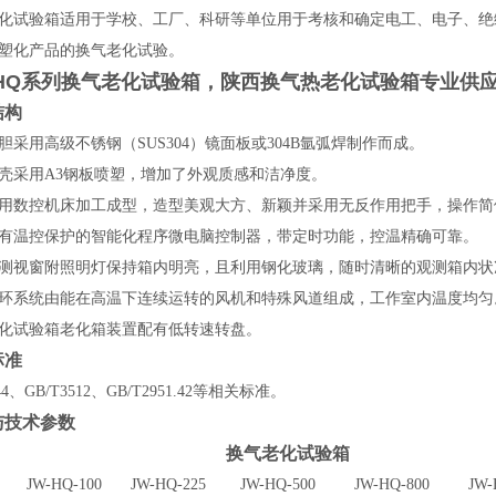
化试验箱适用于学校、工厂、科研等单位用于考核和确定电工、电子、绝
塑化产品的换气老化试验。
HQ系列换气老化试验箱，
陕西换气热老化试验箱专业供
结构
胆采用高级不锈钢（SUS304）镜面板或304B氩弧焊制作而成。
壳采用A3钢板喷塑，增加了外观质感和洁净度。
用数控机床加工成型，造型美观大方、新颖并采用无反作用把手，操作简
有温控保护的智能化程序微电脑控制器，带定时功能，控温精确可靠。
测视窗附照明灯保持箱内明亮，且利用钢化玻璃，随时清晰的观测箱内状
环系统由能在高温下连续运转的风机和特殊风道组成，工作室内温度均匀
化试验箱老化箱装置配有低转速转盘。
标准
44
、GB/T3512、GB/T2951.42
等相关标准。
与技术参数
换气老化试验箱
JW-HQ-100
JW-HQ-225
JW-HQ-500
JW-HQ-800
JW-