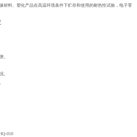
缘材料、塑化产品在高温环境条件下贮存和使用的耐热性试验，电子零
应
便。
况。
。
HQ-010