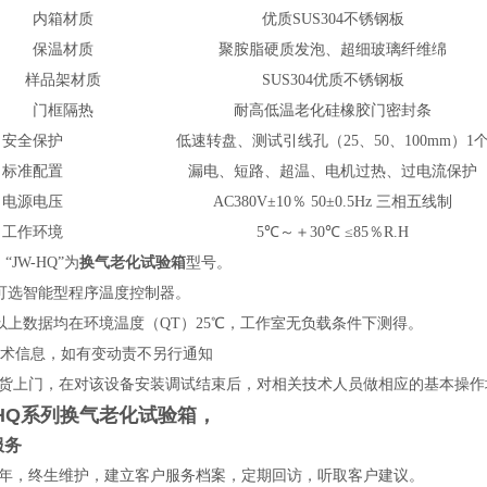
内箱材质
优质SUS304不锈钢板
保温材质
聚胺脂硬质发泡、超细玻璃纤维绵
样品架材质
SUS304
优质不锈钢板
门框隔热
耐高低温老化硅橡胶门密封条
安全保护
低速转盘、测试引线孔（25、50、100mm）1
标准配置
漏电、短路、超温、电机过热、过电流保护
电源电压
AC380V
±10％ 50±0.5Hz 三相五线制
工作环境
5
℃～＋30℃ ≤85％R.H
“JW-HQ”为
换气老化试验箱
型号。
可选智能型程序温度控制器。
以上数据均在环境温度（QT）25℃，工作室无负载条件下测得。
术信息，如有变动责不另行通知
货上门，在对该设备安装调试结束后，对相关技术人员做相应的基本操作
HQ系列换气老化试验箱，
服务
年，终生维护，建立客户服务档案，定期回访，听取客户建议。