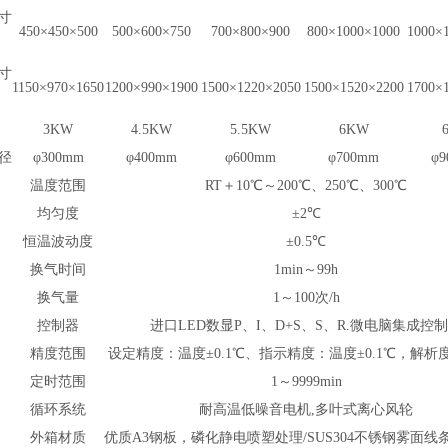
寸
450×450×500
500
×600×750
700
×800×900
800
×1000×1000
1000
×
）
寸
1150
×970×1650
1200
×990×1900
1500
×1220×2050
1500
×1520×2200
1700
×
）
3KW
4.5KW
5.5KW
6KW
径
φ300mm
φ400mm
φ600mm
φ700mm
φ9
温度范围
RT
＋10℃～200℃、250℃、300℃
均匀度
±2℃
恒温波动度
±0.5℃
换气时间
1min
～99h
换气量
1
～100次/h
控制器
进口LED数显P、I、D+S、S、R.微电脑集成控
精度范围
设定精度：温度±0.1℃、指示精度：温度±0.1℃，解析度：
定时范围
1
～9999min
循环系统
耐高温低噪音电机,多叶式离心风轮
外箱材质
优质A3钢板，磷化静电喷塑处理/SUS304不锈钢雾面线