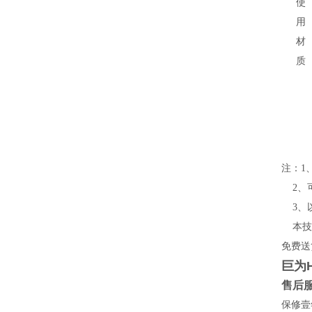
使
用
材
质
注：1、
2
、
3
、
本技
免费送
巨为
售后
保修壹