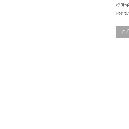
提供*
除外如
产