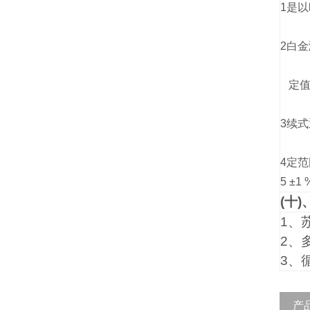
1是
2白
定值
3续
4定范围
5 ±1
(十
1、
2、
3、
产