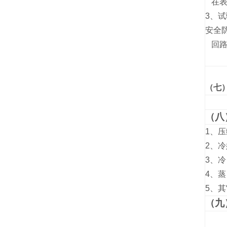
在表
3、
安全
回
（七
（八
1、
2、
3、冷
4、蒸
5
、其
（九