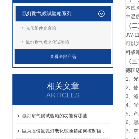
本试验
氙灯耐气候试验箱系列
中温度
（二
光伏组件光衰箱
JW-1
氙灯耐气候老化试验箱
可以
料或
查看全部产品
（三
德国
1、
光
相关文章
2、使
ARTICLES
3、
4、光谱
5、产
氙灯耐气候试验箱的功能有哪些
6、黑
巨为股份氙弧灯老化试验箱如何控制辐照度
7、空