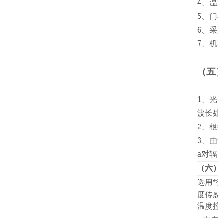
4、
5、
6、
7、
（五
1、
波长
2、
3、由
a
对辐
（六
选用*
度传
温度