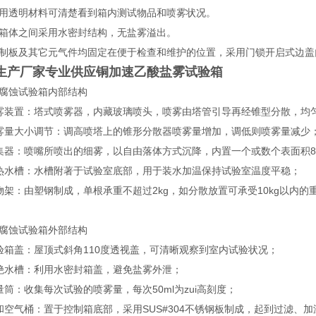
用透明材料可清楚看到箱内测试物品和喷雾状况。
箱体之间采用水密封结构，无盐雾溢出。
制板及其它元气件均固定在便于检查和维护的位置，采用门锁开启式边盖
生产厂家专业供应铜加速乙酸盐雾试验箱
腐蚀试验箱内部结构
雾装置：塔式喷雾器，内藏玻璃喷头，喷雾由塔管引导再经锥型分散，均
雾量大小调节：调高喷塔上的锥形分散器喷雾量增加，调低则喷雾量减少
集器：喷嘴所喷出的细雾，以自由落体方式沉降，内置一个或数个表面积8
热水槽：水槽附著于试验室底部，用于装水加温保持试验室温度平稳；
物架：由塑钢制成，单根承重不超过2kg，如分散放置可承受10kg以内
腐蚀试验箱外部结构
验箱盖：屋顶式斜角110度透视盖，可清晰观察到室内试验状况；
绝水槽：利用水密封箱盖，避免盐雾外泄；
量筒：收集每次试验的喷雾量，每次50ml为zui高刻度；
和空气桶：置于控制箱底部，采用SUS#304不锈钢板制成，起到过滤、