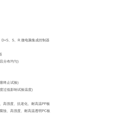
、D+S、S、R.微电脑集成控制器
器
且分布均匀)
塞终止试验)
度过低影响试验温度)
蚀、高强度、抗老化、耐高温PP板
耐腐蚀、高强度、耐高温透明PC板