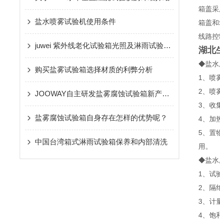
箱盖采
盐水喷雾试验机使用条件
箱盖和
线路控
juwei 紫外线老化试验箱光照及淋雨试验环节介绍
湖北
◆盐水
购买盐雾试验箱选择材质的利弊分析
1、喷
2、喷
JOOWAY自主研发盐雾腐蚀试验箱新产物怎样博得市场
3、收
盐雾腐蚀试验箱自身存在怎样的优势呢？
4、加
5、置
中国台湾箱式淋雨试验箱保养和内部清洗
用。
◆盐水
1、试
2、隔
3、计
4、饱