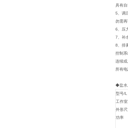
具有自
5、调
勿需再
6、压
7、补
8、排
控制系
连续或
所有电
◆盐水
型号/L
工作室尺
外形尺寸
功率