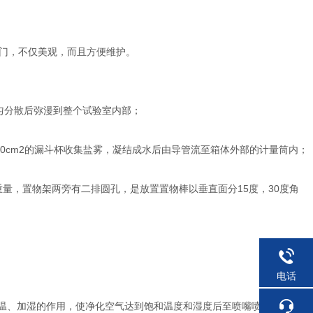
门，不仅美观，而且方便维护。
匀分散后弥漫到整个试验室内部；
；
0cm2的漏斗杯收集盐雾，凝结成水后由导管流至箱体外部的计量筒内；
的重量，置物架两旁有二排圆孔，是放置置物棒以垂直面分15度，30度角
电话
加温、加湿的作用，使净化空气达到饱和温度和湿度后至喷嘴喷雾,饱和器