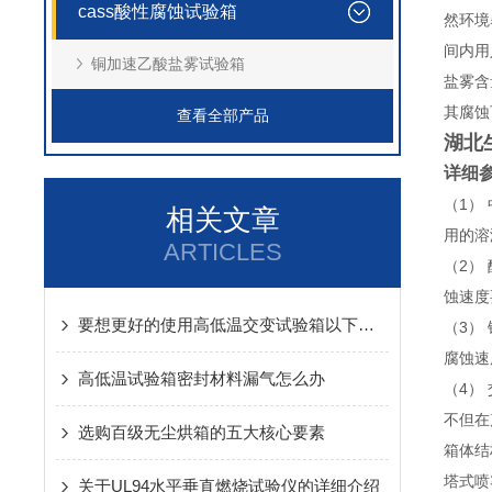
cass酸性腐蚀试验箱
然环境
间内用
铜加速乙酸盐雾试验箱
盐雾含
其腐蚀
查看全部产品
湖北
详细
（1）
相关文章
用的溶
ARTICLES
（2）
蚀速度
要想更好的使用高低温交变试验箱以下维护保养*
（3）
腐蚀速
高低温试验箱密封材料漏气怎么办
（4）
不但在
选购百级无尘烘箱的五大核心要素
箱体结
塔式喷
关于UL94水平垂直燃烧试验仪的详细介绍