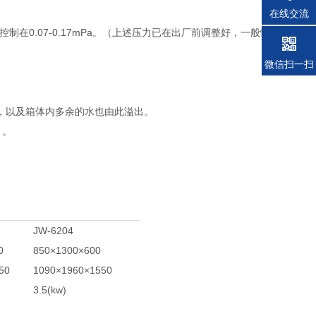
在线交流
制在0.07-0.17mPa。（上述压力已在出厂前调整好，一般情况下用户
微信扫一扫
；
力，以及箱体内多余的水也由此溢出。
）。
JW-6204
0
850×1300×600
50
1090×1960×1550
3.5(kw)