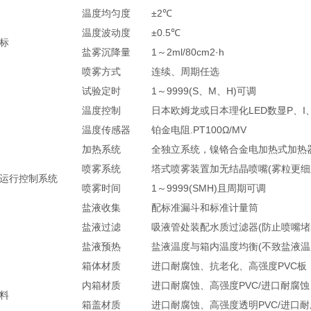
温度均匀度
±2℃
温度波动度
±0.5℃
标
盐雾沉降量
1～2ml/80cm2·h
喷雾方式
连续、周期任选
试验定时
1～9999(S、M、H)可调
温度控制
日本欧姆龙或日本理化LED数显P、I
温度传感器
铂金电阻.PT100Ω/MV
加热系统
全独立系统，镍铬合金电加热式加热
喷雾系统
塔式喷雾装置加无结晶喷嘴(雾粒更细
运行控制系统
喷雾时间
1～9999(SMH)且周期可调
盐液收集
配标准漏斗和标准计量筒
盐液过滤
吸液管处装配水质过滤器(防止喷嘴堵
盐液预热
盐液温度与箱内温度均衡(不致盐液温
箱体材质
进口耐腐蚀、抗老化、高强度PVC板
内箱材质
进口耐腐蚀、高强度PVC/进口耐腐
料
箱盖材质
进口耐腐蚀、高强度透明PVC/进口