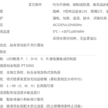
其它附件
均为不锈钢、铜制或防腐、耐高温的
置
圆棒、V型样品架各1付、喷嘴2只、
护
漏电、短路、超温、缺水、试验结束
压
AC220V±10%50Hz
境温度
5℃～+30℃≤85%RH
采用水密封结构，无盐雾溢出
信息，如有变动恕不另行通知
系统
制
LED数显 P、I、D+S、S、R.微电脑集成控制器
感器
铂金电阻·PT100Ω
统
全独立系统，钛合金电加热式加热器
统
塔式喷雾装置加无结晶喷嘴（雾粒更细且分布均匀）
间
1～99（S、M、H）且周期可调
湿度
配有温湿度水银温度计
集
配标准漏斗和标准计量筒
滤
吸液管处装配水质过滤器（防止喷嘴堵塞终止试验）