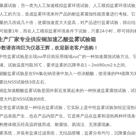
暴露试验，另一类为人工加速模拟盐雾环境试验。人工模拟盐雾环境试验
人工的方法，造成盐雾环境来对产品的耐盐雾腐蚀性能质量进行考核。它
量的几倍或几十倍，使腐蚀速度大大提高，对产品进行盐雾试验，得出结
可能要1年，而在人工模拟盐雾环境条件下试验，只要24小时，即可得到
生产厂家专业供应铜加速乙酸盐雾试验箱
参数请咨询巨为仪器王辉，欢迎新老客户选购！
 中性盐雾试验是出现zui早目前应用领域zui广的一种加速腐蚀试验方法
液。试验温度均取35℃，要求盐雾的沉降率在1～2ml/80cm2.h之间。
 醋酸盐雾试验是在5%氯化钠溶液中加入一些冰醋酸，使溶液的PH值降为
要比NSS试验快3倍左右。
 铜盐加速醋酸盐雾试验是国外新近发展起来的一种快速盐雾腐蚀试验，试
度大约是NSS试验的8倍。
 交变盐雾试验是一种综合盐雾试验，它实际上是中性盐雾试验加恒定湿
产品表面产生，也在产品内部产生。它是将产品在盐雾和湿热两种环境条件
构整体模压经高温焊接而成、耐腐蚀、易清洁、无泄露现象。
雾系统，并装有盐液过滤系统，无结晶喷嘴，盐雾分布均匀，沉降量自由