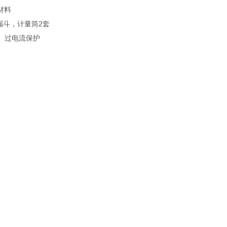
材料
漏斗，计量筒2套
、过电流保护