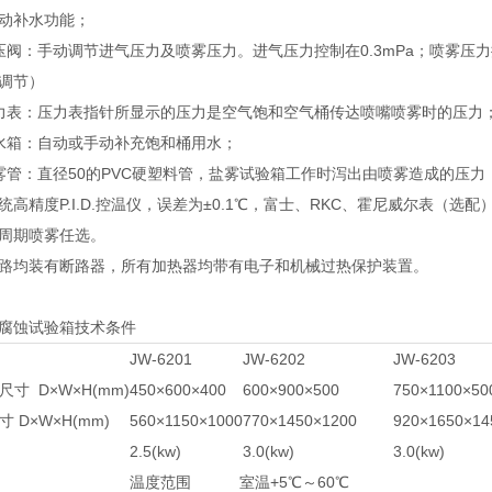
动补水功能；
压阀：手动调节进气压力及喷雾压力。进气压力控制在0.3mPa；喷雾压力控
调节）
力表：压力表指针所显示的压力是空气饱和空气桶传达喷嘴喷雾时的压力
水箱：自动或手动补充饱和桶用水；
雾管：直径50的PVC硬塑料管，盐雾试验箱工作时泻出由喷雾造成的压
统高精度P.I.D.控温仪，误差为±0.1℃，富士、RKC、霍尼威尔表（选配
周期喷雾任选。
路均装有断路器，所有加热器均带有电子和机械过热保护装置。
腐蚀试验箱技术条件
JW-6201
JW-6202
JW-6203
寸 D×W×H(mm)
450×600×400
600×900×500
750×1100×50
 D×W×H(mm)
560×1150×1000
770×1450×1200
920×1650×14
2.5(kw)
3.0(kw)
3.0(kw)
温度范围
室温+5℃～60℃