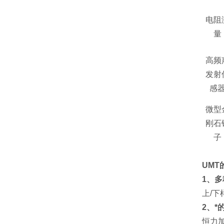
电阻
量
高频
发射
感
微型
刚石
子
UMT
1、
上/
2、
恒力