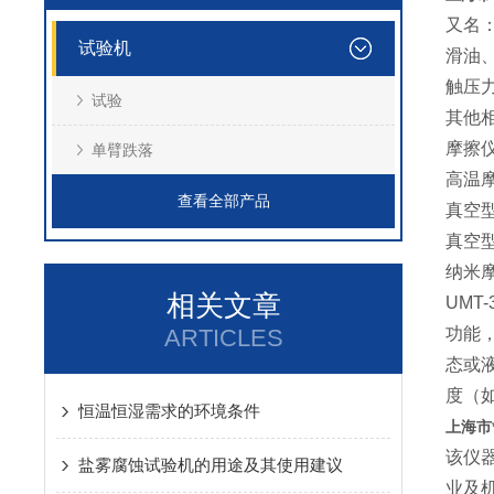
又名
试验机
滑油
触压
试验
其他
摩擦
单臂跌落
高温
查看全部产品
真空
真空
纳米
相关文章
UM
ARTICLES
功能
态或
度（
恒温恒湿需求的环境条件​
上海市
该仪
盐雾腐蚀试验机的用途及其使用建议
业及