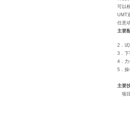
可以
UM
任意动
主要
2．
3．
4．
5．
主要
项