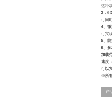
这种
3．6
可同
4、
可实
5、
6、
加载范
速度：0
可以
※所
产