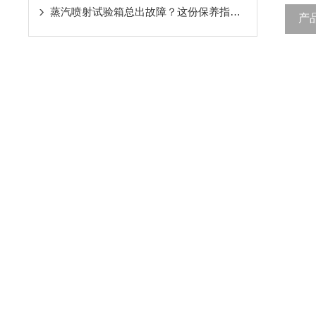
蒸汽喷射试验箱总出故障？这份保养指南，帮你省下大笔维修费！
产