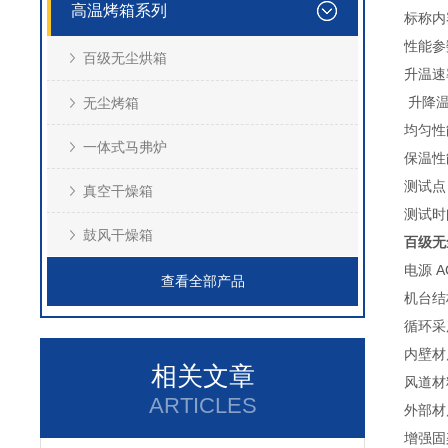
高温烤箱系列
标称内容积
性能参
百级无尘烘箱
升温速
升降温
无尘烤箱
均匀性
一体式马弗炉
保温性
测试点
真空干燥箱
测试时
鼓风干燥箱
百级无
电源 AC
查看全部产品
机台结
循环采
内壁材
相关文章
风道材
ARTICLES
外部材
增强固