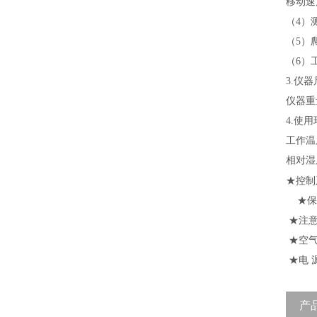
移动速度
（4）测
（5）爬
（6）
3.仪器
仪器重
4.使
工作温
相对湿度
★
控制
★
保
★
注
★
空
★
电
产