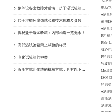
大理石平
电动立
别等设备出故障才后悔！盐干湿试验箱的保养秘诀，现在知道还不晚
●测量
盐干湿循环腐蚀试验箱技术规格及参数
依照I
●测量
揭秘盐干湿试验箱：内部构造一览无余！
R粗糙度
RMr-L
高低温试验箱禁止试验的样品
核心粗糙
P轮廓参
老化试验箱的种类
W波度
液压方式比传统的机械方式，具有以下优点：
Moti
ISO5
轮廓类
●滤波
高斯滤
滤波波