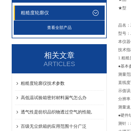
★型 
粗糙度轮廓仪
品名：
查看全部产品
型号：
本仪器依据
技术指
相关文章
1.粗糙
ARTICLES
●基本
测量范围
直线度误差
粗糙度轮廓仪技术参数
示值误
高低温试验箱密封材料漏气怎么办
分辨率：Z
测量速度
透气性是纺织品织物透过空气的性能,
●硬件
测针：
百级无尘烘箱的应用范围十分广泛