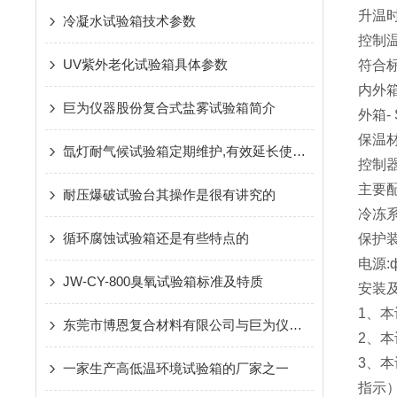
升温
冷凝水试验箱技术参数
控制
UV紫外老化试验箱具体参数
符合
内外箱
巨为仪器股份复合式盐雾试验箱简介
外箱-
保温
氙灯耐气候试验箱定期维护,有效延长使用寿命
控制器
主要
耐压爆破试验台其操作是很有讲究的
冷冻
循环腐蚀试验箱还是有些特点的
保护装
电源:ф
JW-CY-800臭氧试验箱标准及特质
安装
1、本
东莞市博恩复合材料有限公司与巨为仪器股份多次牵手合作
2、
3、
一家生产高低温环境试验箱的厂家之一
指示