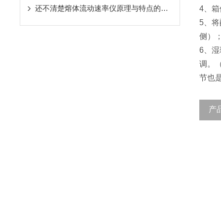
还不清楚熔体流动速率仪原理与特点的看这里
4、
5、
侧）
6、
调。
节也
产