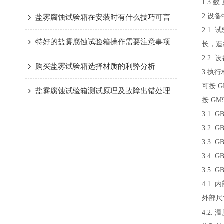
1.3 数
2.设
盐雾腐蚀试验箱在安装时有什么技巧可言
2.1
特好的盐雾腐蚀试验箱操作需要注意事项
长，造
2.2
购买盐雾试验箱选择材质的利弊分析
3.执
可按 G
盐雾腐蚀试验箱测试原理及故障出错处理
按 G
3.1.
3.2.
3.3.
3.4.
3.5.
4.1.
内
外部尺
4.2