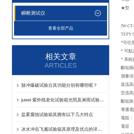
★
型
瞬断测试仪
JW-CT
查看全部产品
TEPY C
*
可任
*
可點
相关文章
*
系統
ARTICLES
斷短路
測量項
直流高
脉冲爆破试验台其功能分别有哪些呢？
交流高
juwei 紫外线老化试验箱光照及淋雨试验环节介绍
斷短路
導通電
盐雾腐蚀试验箱其拥有以下几大特点
電阻：
電容
C
冰水冲击飞溅试验箱其原理及优点的详细介绍