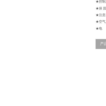
★
控制
★
保
★
注意
★
空气
★
电
产