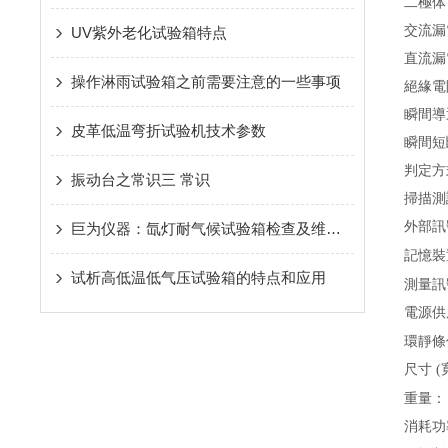
二極体
交流漏
UV紫外老化试验箱特点
直流漏
操作淋雨试验箱之前需要注意的一些事项
絕緣電
瞬間導
皮革低温弯折试验机技术参数
瞬間短
判定方
振动台之常识三 常识
掃描測
外部訊
巨为仪器：氙灯耐气候试验箱检查及维护保养1
記憶裝
试析高低温低气压试验箱的特点和应用
測量訊
電源供
環靜條
尺寸
(
重量：
消耗功