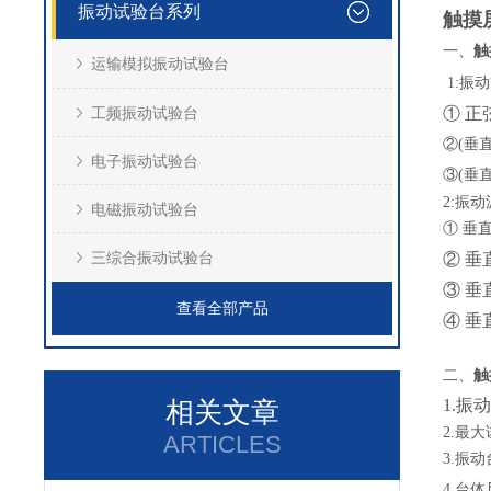
振动试验台系列
触摸
触
一、
运输模拟振动试验台
1:振
工频振动试验台
①
正
②(垂
电子振动试验台
③(垂
2:振
电磁振动试验台
①
垂直
三综合振动试验台
②
垂
③
垂
查看全部产品
④
垂
二、
触
相关文章
1.振动
2.最大
ARTICLES
3.振动
4.台