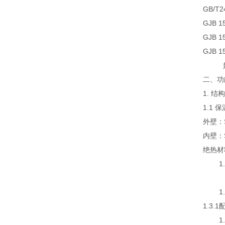
GB/T
GJB 
GJB 
GJB 
如未
二、
功
1. 结
1.1
外壁：
内壁：
绝热材
1.2
风机
1.3
1.3.
1.4