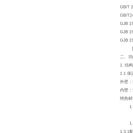
GB/T
GB/T
GJB 
GJB 
GJB 
如未
二、
功
1. 结
1.1
外壁：
内壁：
绝热材
1.2
风机
1.3
1.3.