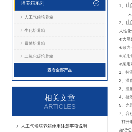
培养箱系列
山
1、
人
人工气候培养箱
山
2、
生化培养箱
人性化
⊕大屏
霉菌培养箱
⊕致力
⊕采用
二氧化碳培养箱
⊕采用
查看全部产品
1、控
2、温度
3、温
相关文章
4、控湿
ARTICLES
5、光照
7、容
打开电
人工气候培养箱使用注意事项说明
如记忆