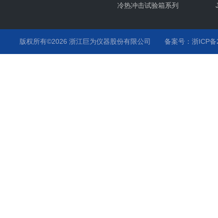
冷热冲击试验箱系列
氙灯耐气候试验箱系列
紫外耐气候试验箱系列
版权所有©2026 浙江巨为仪器股份有限公司
备案号：浙ICP备20
臭氧老化试验箱系列
高低温试验箱系列
高温烤箱系列
步入式恒温恒湿试验室系列
培养箱系列
力学类试验设备系列
汽车专用环境试验箱系列
沙尘淋雨试验箱装置系列
振动试验台系列
橡胶试验设备系列
试验箱零部件系列
蒸汽喷射试验箱