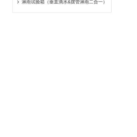
淋雨试验箱（垂直滴水&摆管淋雨二合一）