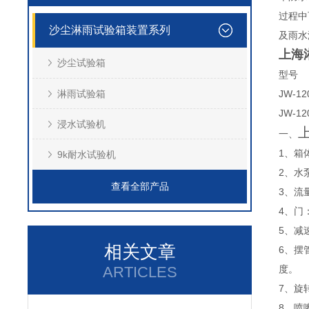
过程中
沙尘淋雨试验箱装置系列
及雨水
上海
沙尘试验箱
型号
淋雨试验箱
JW-12
JW-12
浸水试验机
一、
1、箱
9k耐水试验机
2、水
查看全部产品
3、流
4、门
5、减
相关文章
6、摆
ARTICLES
度。
7、旋
8、喷