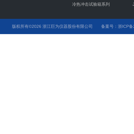
冷热冲击试验箱系列
氙灯耐气候试验箱系列
紫外耐气候试验箱系列
版权所有©2026 浙江巨为仪器股份有限公司
备案号：浙ICP备20
臭氧老化试验箱系列
高低温试验箱系列
高温烤箱系列
步入式恒温恒湿试验室系列
培养箱系列
力学类试验设备系列
汽车专用环境试验箱系列
沙尘淋雨试验箱装置系列
振动试验台系列
橡胶试验设备系列
试验箱零部件系列
蒸汽喷射试验箱