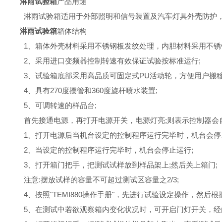
淋雨试验箱
产品用途
淋雨试验箱
适用于外部照明和信号装置及汽车灯具外壳防护
淋雨试验箱
箱体结构
1、箱体外壳材料采用不锈钢板发纹处理，内胆材料采用不锈钢
2、采用进口变频器控制转速有效保证试验按标准运行;
3、试验箱底部采用高品质可固定式PU活动轮，方便用户搬移
4、具有270度摆管和360度旋杆喷水装置;
5、可调转速的样品台;
首先接通电源，再打开电源开关，电源灯亮;则表示控制器会
1、打开电源后当机台设定的控制程序运行完毕时，机台会停
2、当设定的控制程序运行完毕时，机台会停止运行;
3、打开箱门把手，把测试试样放到样品架上;然后关上箱门;
注意:摆放试样的容量不可超过测试区容量之2/3;
4、按照"TEMI880操作手册"，先进行试验设定操作，然后
5、在测试中若欲观察箱内变化状况时，可开启门灯开关，经由