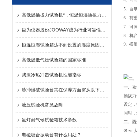
4.
同
5.
自
高低温插拔力试验机*，恒温恒湿插拔力试验机现货供应
6.
荷
7.
可
巨为仪器股份JOOWAY成为行业可靠性试验设备之一
8.
机
9.
搭
恒温恒湿试验箱达不到设置的湿度原因分析
高低温低气压试验箱的国家标准
烤漆冷热冲击试验机性能指标
二、
一、功
脉冲爆破试验台其在保养方面需从以下方面入手
插拔力
液压试验机常见故障
设定，
同时，
氙灯耐气候试验箱技术参数
西
二、
※
.
zu
电磁吸合振动台有什么用处？