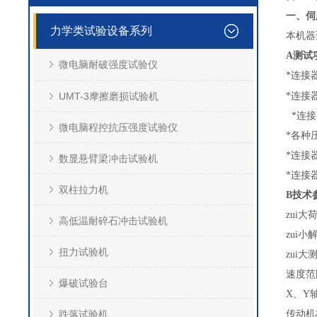
一、伺
力学类试验设备系列
本机器
A
测试
微电脑耐破强度试验仪
*
连接
UMT-3摩擦磨损试验机
*连接
*
连接
微电脑程控抗压强度试验仪
*
各种
*
连接
数显悬臂梁冲击试验机
*
连接
双柱拉力机
B
技术
zui大
高低温耐碎石冲击试验机
zui小
扭力试验机
zui
速度范
爆破试验台
X
、
Y
跌落试验机
传动机