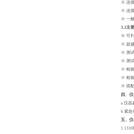
※ 连
※ 连
※ 一
3.2
主
※ 可
※ 超
※ 测
※ 测
※ 检
※ 检
※ 搭
仪
四
、
a.
仪器
b.
紧急
五、仪
1.1310