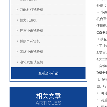
外观尺
万能材料试验机
zui
机台重
拉力试验机
使用电
碎石冲击试验机
C
仪器
1.
试验
插拔力试验机
2.
工业
落球冲击试验机
3.
荷重
4.
大型
滚筒跌落试验机
5.
自动
D
机器
查看全部产品
1.
测
围、行
2.
可
相关文章
3.
荷
ARTICLES