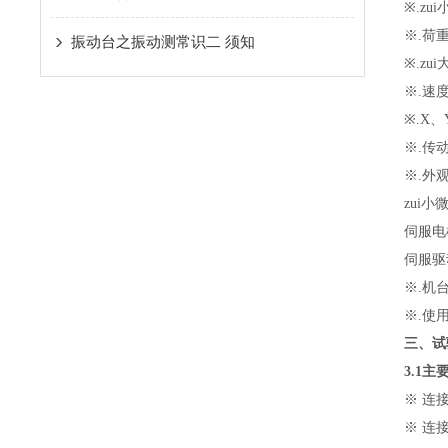
※
.
zu
※
.
荷
振动台之振动测常识二 须知
※
.
zu
※
.
速
※
.X
、
※
.
传
※
.
外
zui
伺服电
伺服驱
※
.
机
※
.
使
三、试
3.1
主
※ 连
※ 连