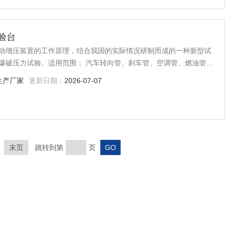
验台
动增压装置的工作原理，结合我国的实际情况研制而成的一种新型试
爆破压力试验。适用范围： 汽车转向管、刹车管、空调管、燃油管、
器、蒸发器、空调滤芯器软管、涡轮增压系统软管、汽车刹车泵、阀
生产厂家
更新日期：
2026-07-07
末页
跳转到第
页