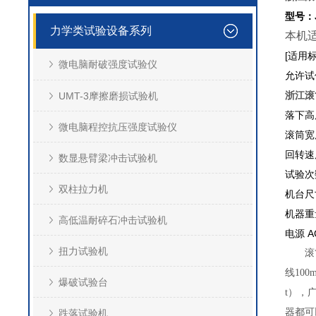
型号：J
力学类试验设备系列
本机
[适用标准
微电脑耐破强度试验仪
允许试件
浙江滚
UMT-3摩擦磨损试验机
落下
微电脑程控抗压强度试验仪
滚筒
回转速度
数显悬臂梁冲击试验机
试验次数
双柱拉力机
机台尺
机器
高低温耐碎石冲击试验机
电源 A
扭力试验机
滚
线10
爆破试验台
t），
器都可
跌落试验机