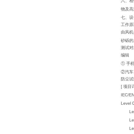
六、相
物及高
七、设
工作原
由风机
砂砾的
测试对
编辑
① 手
②汽车
防尘试
[ 项
IEC/
Level
Lev
Lev
Lev