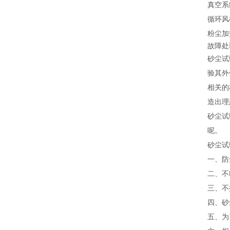
真空系
循环风
粉尘加
故障处
砂尘试
验其外
相关的
造出理
砂尘试
呢。
砂尘试
一、防
二、不
三、不
四、砂
五、为