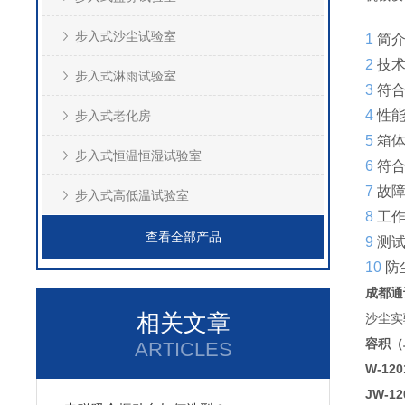
步入式沙尘试验室
1
简
2
技
步入式淋雨试验室
3
符
4
性
步入式老化房
5
箱
步入式恒温恒湿试验室
6
符
7
故
步入式高低温试验室
8
工
查看全部产品
9
测
10
防
成都通
相关文章
沙尘实
容积（
ARTICLES
W-120
JW-12