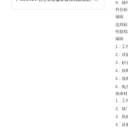
9、循
符合标
编辑
适用标准
性能指
编辑
1．工
2．试
3．砂
4．筛
5．筛
6．电
箱体材
1、工
2、箱
3、风
4、设