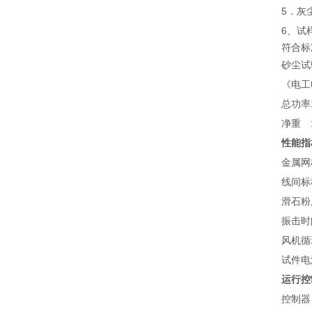
5．灰
6、试
符合标
砂尘试
《电工
总功率
净重
性能指
金属网
线间标
滑石粉
振击时
风机循
试件电
运行控
控制器