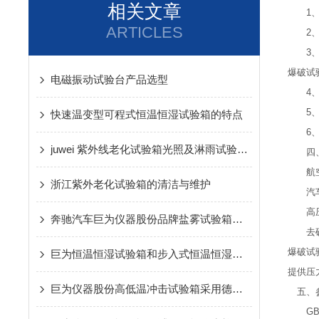
相关文章
1、爆
ARTICLES
2、zu
3、J
爆破试
电磁振动试验台产品选型
4、
5、加
快速温变型可程式恒温恒湿试验箱的特点
6、电
juwei 紫外线老化试验箱光照及淋雨试验环节介绍
四、
航空航
浙江紫外老化试验箱的清洁与维护
汽车
高压
奔驰汽车巨为仪器股份品牌盐雾试验箱指导说明书
去矿化
爆破试
巨为恒温恒湿试验箱和步入式恒温恒湿房的区别
提供压
巨为仪器股份高低温冲击试验箱采用德国伟思富奇冷冻技术
五、参
GB/T79