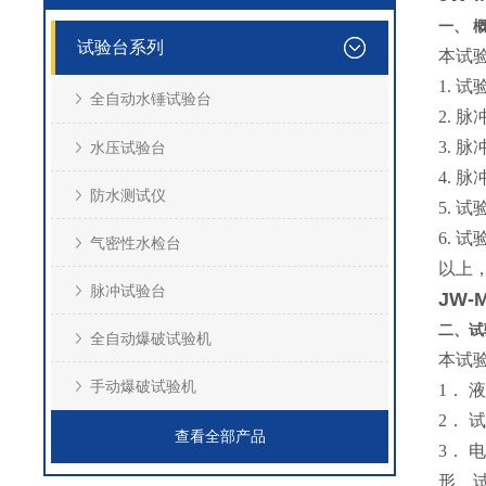
一、
概
试验台系列
本试
1. 
全自动水锤试验台
2. 
3. 
水压试验台
4.
防水测试仪
5. 
6. 试
气密性水检台
以上
脉冲试验台
JW-
二、
试
全自动爆破试验机
本试验
手动爆破试验机
1．
2．
查看全部产品
3．
形、