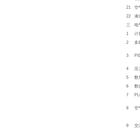
21
空
22
液
三
电
1
计
2
多
3
P
4
压
5
数
6
数
7
P
8
空
9
交