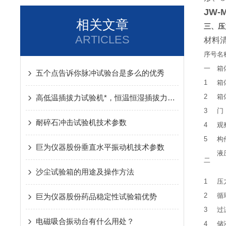
JW-
相关文章
三
、压
ARTICLES
材料
序号
名
一
五个点告诉你脉冲试验台是多么的优秀
1
箱
2
箱
高低温插拔力试验机*，恒温恒湿插拔力试验机现货供应
3
门
耐碎石冲击试验机技术参数
4
观
5
构
巨为仪器股份垂直水平振动机技术参数
二
沙尘试验箱的用途及操作方法
1
压
2
循
巨为仪器股份药品稳定性试验箱优势
3
过
电磁吸合振动台有什么用处？
4
储