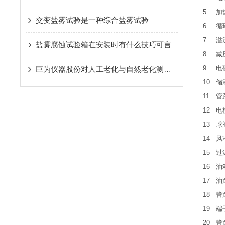
5
加
交变盐雾试验是一种综合盐雾试验
6
循
7
溢
盐雾腐蚀试验箱在安装时有什么技巧可言
8
减
9
电
巨为仪器股份对人工老化与自然老化测试的阐述
10
储
11
管
12
电
13
球
14
风
15
过
16
油
17
油
18
管
19
端
20
管