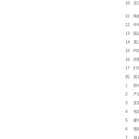
10
交
11
电
12
中
13
固
14
直
15
PI
16
控
17
打
四
其
1
软
2
产
3
安
4
包
5
硬
6
现
7
设