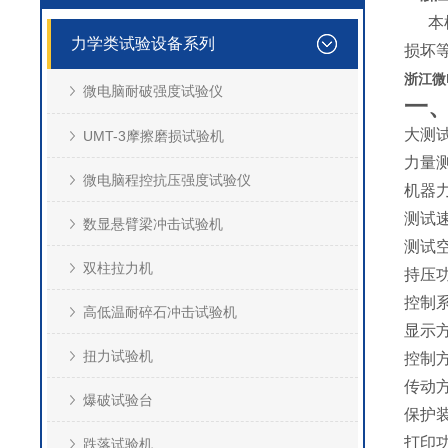
本机
力学类试验设备系列
损坏
浙江微
微电脑耐破强度试验仪
一
大测
UMT-3摩擦磨损试验机
力量测
微电脑程控抗压强度试验仪
机器
测试
数显悬臂梁冲击试验机
测试
双柱拉力机
持压
控制
高低温耐碎石冲击试验机
显示
扭力试验机
控制
传动
爆破试验台
保护
打印
跌落试验机