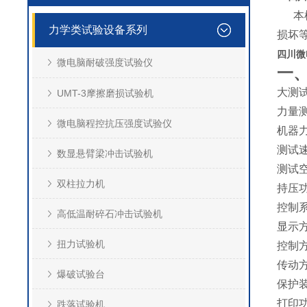
本机
力学类试验设备系列
损坏
四川微
微电脑耐破强度试验仪
一
大测
UMT-3摩擦磨损试验机
力量测
微电脑程控抗压强度试验仪
机器
测试
数显悬臂梁冲击试验机
测试
双柱拉力机
持压
控制
高低温耐碎石冲击试验机
显示
扭力试验机
控制
传动
爆破试验台
保护
打印
跌落试验机