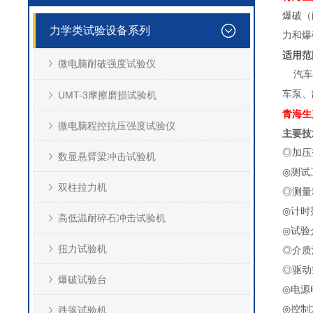
爆破（
力学类试验设备系列
力和爆
适用范
微电脑耐破强度试验仪
汽车转
车泵、
UMT-3摩擦磨损试验机
青海生
微电脑程控抗压强度试验仪
主要技
◎加压范
数显悬臂梁冲击试验机
◎测试
双柱拉力机
◎测量
◎计时
高低温耐碎石冲击试验机
◎试验
扭力试验机
◎介质温
◎驱动空
爆破试验台
◎电源
◎控制
跌落试验机