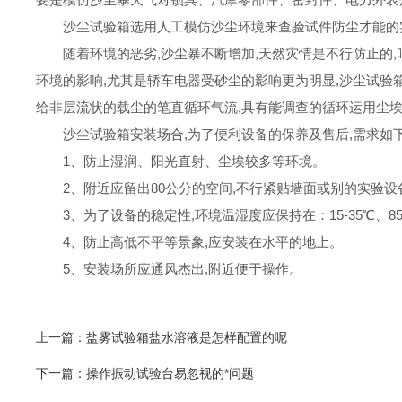
沙尘试验箱选用人工模仿沙尘环境来查验试件防尘才能的实验
随着环境的恶劣,沙尘暴不断增加,天然灾情是不行防止的,
环境的影响,尤其是轿车电器受砂尘的影响更为明显,沙尘试验箱
给非层流状的载尘的笔直循环气流,具有能调查的循环运用尘
沙尘试验箱安装场合,为了便利设备的保养及售后,需求如
1、防止湿润、阳光直射、尘埃较多等环境。
2、附近应留出80公分的空间,不行紧贴墙面或别的实验设
3、为了设备的稳定性,环境温湿度应保持在：15-35℃、8
4、防止高低不平等景象,应安装在水平的地上。
5、安装场所应通风杰出,附近便于操作。
上一篇：
盐雾试验箱盐水溶液是怎样配置的呢
下一篇：
操作振动试验台易忽视的*问题