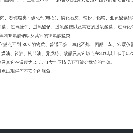
、红磷)、赛璐璐类：碳化钙(电石)、磷化石灰、镁粉、铝粉、亚硫酸氢
酸盐、过氧酸钾、过氧酸钠、过氧酸铵以及其它的过氧酸盐、过氧化
集团亚氯酸钠以及其它的亚氯酸盐类.
燃点不到-30℃的物质、普通乙烷、氧化乙烯、丙酮、苯、宏展仪器
、煤油、轻油、松节油、异戊醇、酸醋及其它燃点在30℃以上低于65
及其它在温度为15℃时1大气压情况下可能会燃烧的气体。
避免出现任何不安全的现象。