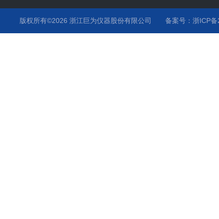
紫外耐气候试验箱系列
版权所有©2026 浙江巨为仪器股份有限公司
备案号：浙ICP备20
臭氧老化试验箱系列
高低温试验箱系列
高温烤箱系列
步入式恒温恒湿试验室系列
培养箱系列
力学类试验设备系列
汽车专用环境试验箱系列
沙尘淋雨试验箱装置系列
振动试验台系列
橡胶试验设备系列
试验箱零部件系列
蒸汽喷射试验箱
循环腐蚀试验箱