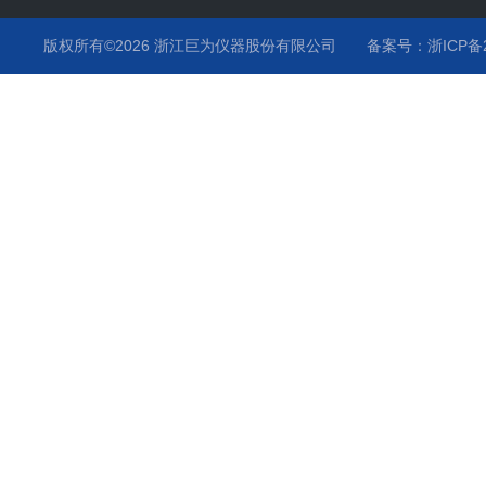
紫外耐气候试验箱系列
版权所有©2026 浙江巨为仪器股份有限公司
备案号：浙ICP备20
臭氧老化试验箱系列
高低温试验箱系列
高温烤箱系列
步入式恒温恒湿试验室系列
培养箱系列
力学类试验设备系列
汽车专用环境试验箱系列
沙尘淋雨试验箱装置系列
振动试验台系列
橡胶试验设备系列
试验箱零部件系列
蒸汽喷射试验箱
循环腐蚀试验箱